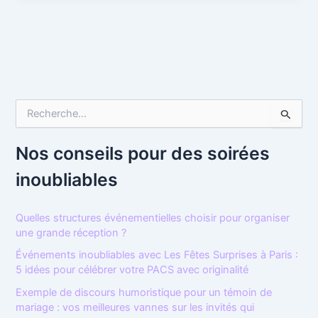
R
e
c
h
Nos conseils pour des soirées
e
inoubliables
r
c
h
Quelles structures événementielles choisir pour organiser
e
une grande réception ?
r
Événements inoubliables avec Les Fêtes Surprises à Paris :
:
5 idées pour célébrer votre PACS avec originalité
Exemple de discours humoristique pour un témoin de
mariage : vos meilleures vannes sur les invités qui