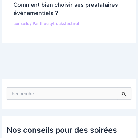
Comment bien choisir ses prestataires
événementiels ?
conseils
/ Par
thecitytrucksfestival
R
e
c
h
e
r
c
Nos conseils pour des soirées
h