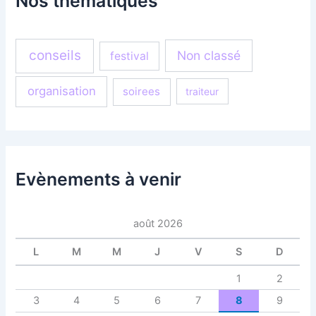
Nos thématiques
conseils
Non classé
festival
organisation
soirees
traiteur
Evènements à venir
août 2026
L
M
M
J
V
S
D
1
2
3
4
5
6
7
8
9