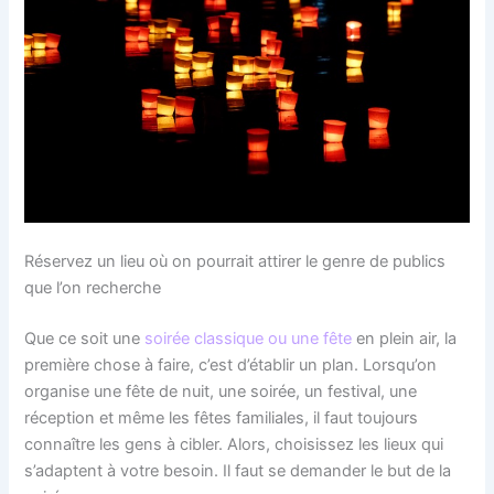
Réservez un lieu où on pourrait attirer le genre de publics
que l’on recherche
Que ce soit une
soirée classique ou une fête
en plein air, la
première chose à faire, c’est d’établir un plan. Lorsqu’on
organise une fête de nuit, une soirée, un festival, une
réception et même les fêtes familiales, il faut toujours
connaître les gens à cibler. Alors, choisissez les lieux qui
s’adaptent à votre besoin. Il faut se demander le but de la